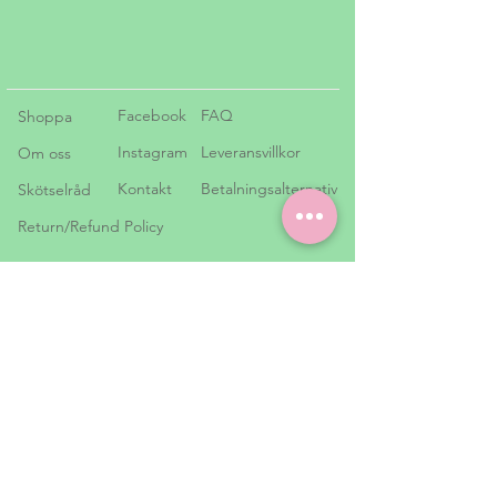
Facebook
FAQ
Shoppa
Instagram
Leveransvillkor
Om oss
Kontakt
Betalningsalternativ
Skötselråd
Return/Refund Policy
Leveranstid 1-3 arbetsdagar
Få rabatter & nyhetsbrev