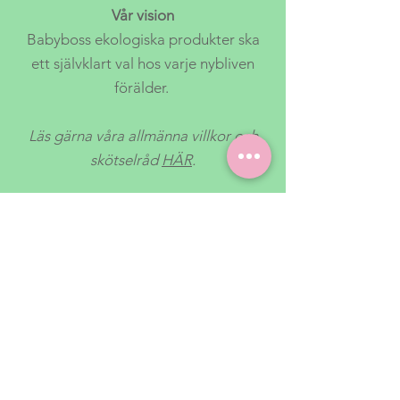
Vår vision
Babyboss ekologiska produkter ska
ett självklart val hos varje nybliven
förälder.
Läs gärna våra allmänna villkor och
skötselråd
HÄR
.
Facebook
FAQ
Shoppa
Instagram
Leveransvillkor
Om oss
Kontakt
Betalningsalternativ
Skötselråd
Return/Refund Policy
Leveranstid 1-3 arbetsdagar