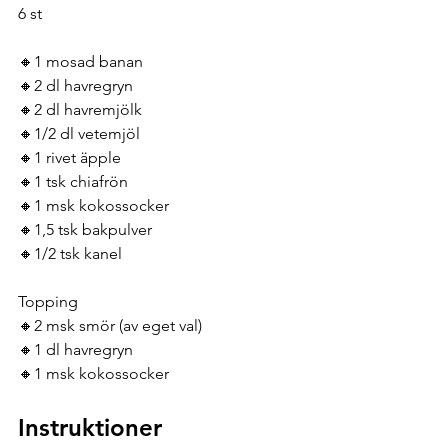
6 st
🔸1 mosad banan
🔸2 dl havregryn
🔸2 dl havremjölk
🔸1/2 dl vetemjöl
🔸1 rivet äpple
🔸1 tsk chiafrön
🔸1 msk kokossocker
🔸1,5 tsk bakpulver
🔸1/2 tsk kanel
Topping
🔸2 msk smör (av eget val)
🔸1 dl havregryn
🔸1 msk kokossocker
Instruktioner